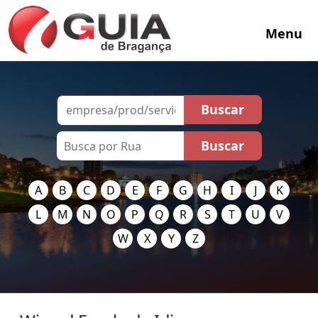
Menu
A
B
C
D
E
F
G
H
I
J
K
L
M
N
O
P
Q
R
S
T
U
V
W
X
Y
Z