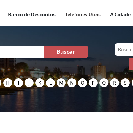
Banco de Descontos
Telefones Úteis
A Cidade 
H
I
J
K
L
M
N
O
P
Q
R
S