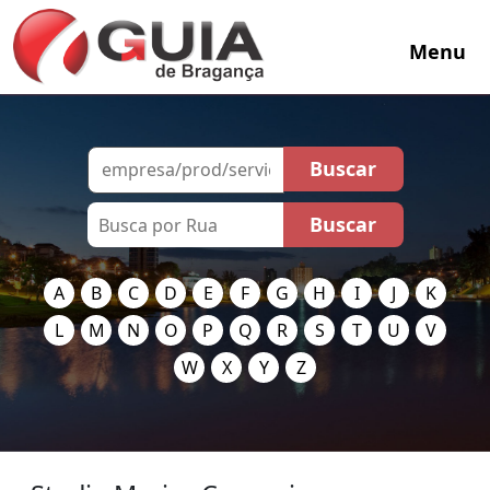
Menu
A
B
C
D
E
F
G
H
I
J
K
L
M
N
O
P
Q
R
S
T
U
V
W
X
Y
Z