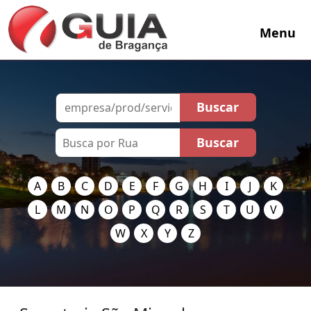
Menu
A
B
C
D
E
F
G
H
I
J
K
L
M
N
O
P
Q
R
S
T
U
V
W
X
Y
Z