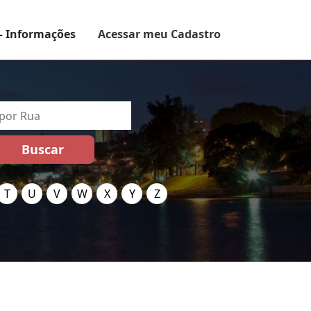
– Informações
Acessar meu Cadastro
T
U
V
W
X
Y
Z