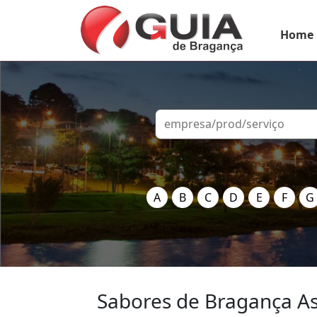
Home
A
B
C
D
E
F
G
Sabores de Bragança A