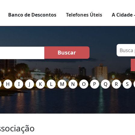
Banco de Descontos
Telefones Úteis
A Cidade 
H
I
J
K
L
M
N
O
P
Q
R
S
ssociação