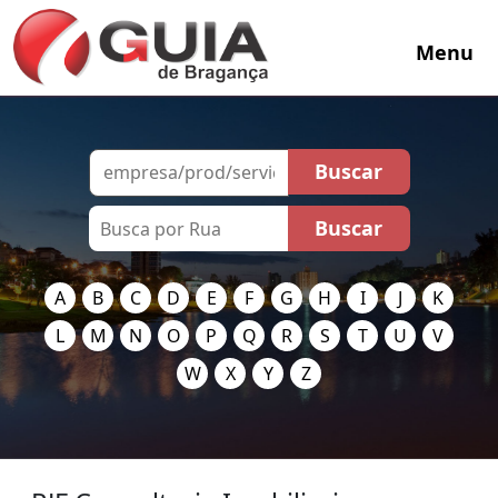
Menu
A
B
C
D
E
F
G
H
I
J
K
L
M
N
O
P
Q
R
S
T
U
V
W
X
Y
Z