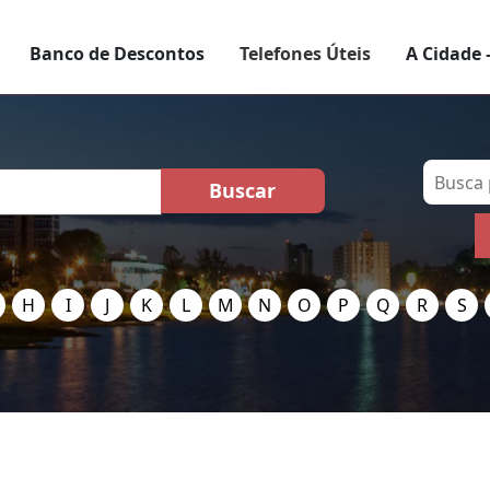
Banco de Descontos
Telefones Úteis
A Cidade 
H
I
J
K
L
M
N
O
P
Q
R
S