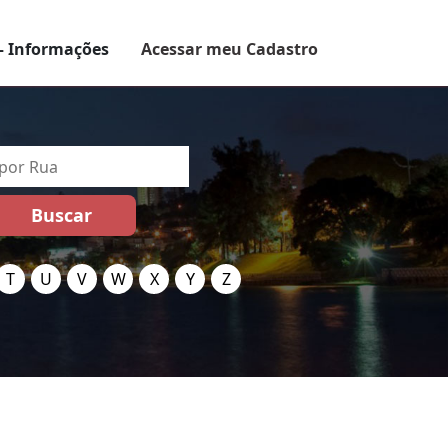
– Informações
Acessar meu Cadastro
T
U
V
W
X
Y
Z