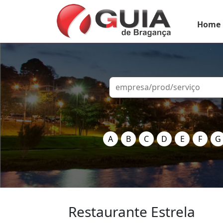
Home
A
B
C
D
E
F
G
Restaurante Estrela