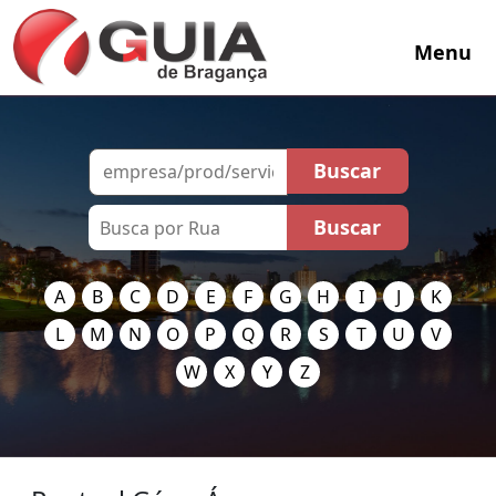
Menu
A
B
C
D
E
F
G
H
I
J
K
L
M
N
O
P
Q
R
S
T
U
V
W
X
Y
Z