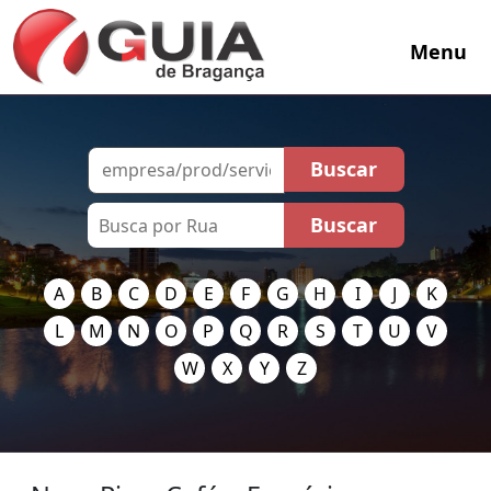
Menu
A
B
C
D
E
F
G
H
I
J
K
L
M
N
O
P
Q
R
S
T
U
V
W
X
Y
Z