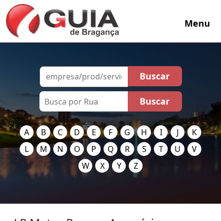
Menu
A
B
C
D
E
F
G
H
I
J
K
L
M
N
O
P
Q
R
S
T
U
V
W
X
Y
Z