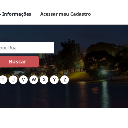
– Informações
Acessar meu Cadastro
T
U
V
W
X
Y
Z