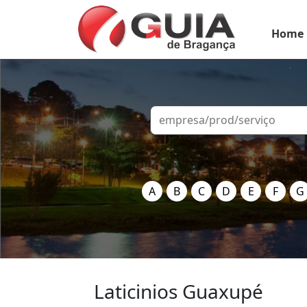
Home
A
B
C
D
E
F
G
Laticinios Guaxupé