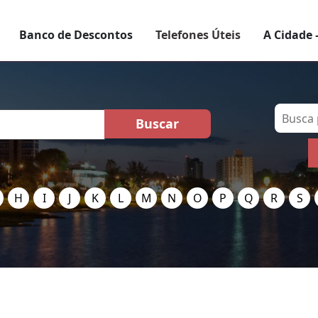
Banco de Descontos
Telefones Úteis
A Cidade 
H
I
J
K
L
M
N
O
P
Q
R
S