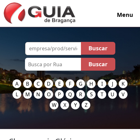
Menu
A
B
C
D
E
F
G
H
I
J
K
L
M
N
O
P
Q
R
S
T
U
V
W
X
Y
Z