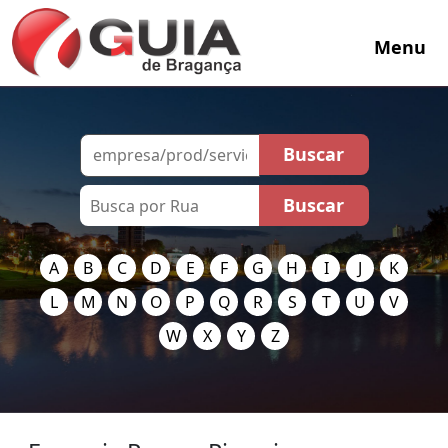
Menu
A
B
C
D
E
F
G
H
I
J
K
L
M
N
O
P
Q
R
S
T
U
V
W
X
Y
Z