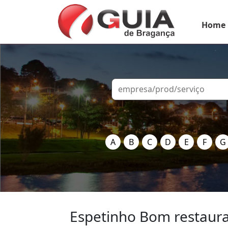
Home
A
B
C
D
E
F
G
Espetinho Bom restaur