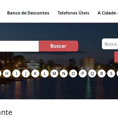
Banco de Descontos
Telefones Úteis
A Cidade 
H
I
J
K
L
M
N
O
P
Q
R
S
ante