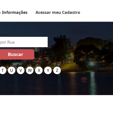
– Informações
Acessar meu Cadastro
T
U
V
W
X
Y
Z