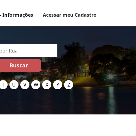
– Informações
Acessar meu Cadastro
T
U
V
W
X
Y
Z