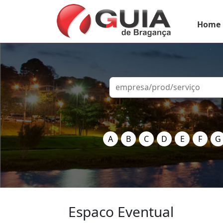
Home
A
B
C
D
E
F
G
Espaco Eventual