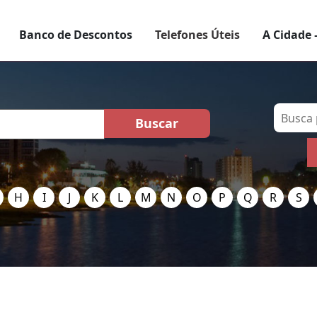
Banco de Descontos
Telefones Úteis
A Cidade 
H
I
J
K
L
M
N
O
P
Q
R
S