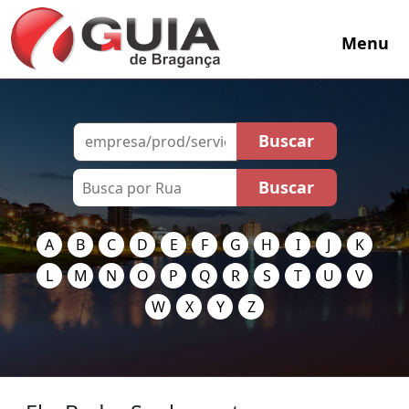
Menu
A
B
C
D
E
F
G
H
I
J
K
L
M
N
O
P
Q
R
S
T
U
V
W
X
Y
Z