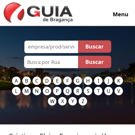
Menu
A
B
C
D
E
F
G
H
I
J
K
L
M
N
O
P
Q
R
S
T
U
V
W
X
Y
Z