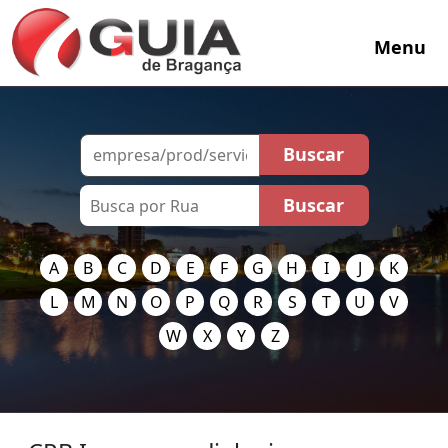
Menu
A
B
C
D
E
F
G
H
I
J
K
L
M
N
O
P
Q
R
S
T
U
V
W
X
Y
Z