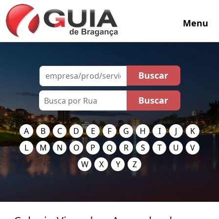
Menu
A
B
C
D
E
F
G
H
I
J
K
L
M
N
O
P
Q
R
S
T
U
V
W
X
Y
Z