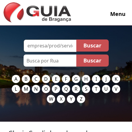
Menu
A
B
C
D
E
F
G
H
I
J
K
L
M
N
O
P
Q
R
S
T
U
V
W
X
Y
Z