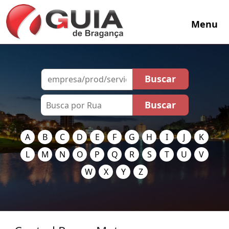
Menu
A
B
C
D
E
F
G
H
I
J
K
L
M
N
O
P
Q
R
S
T
U
V
W
X
Y
Z