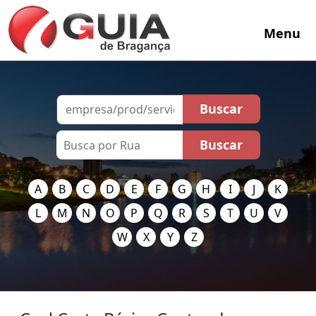
Menu
A
B
C
D
E
F
G
H
I
J
K
L
M
N
O
P
Q
R
S
T
U
V
W
X
Y
Z