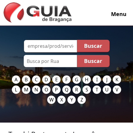
Menu
A
B
C
D
E
F
G
H
I
J
K
L
M
N
O
P
Q
R
S
T
U
V
W
X
Y
Z