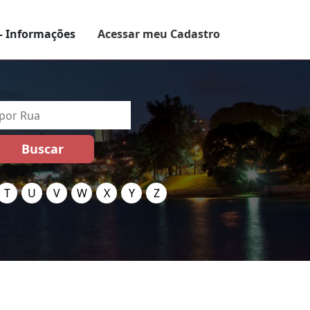
– Informações
Acessar meu Cadastro
T
U
V
W
X
Y
Z