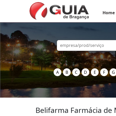
Home
A
B
C
D
E
F
G
Belifarma Farmácia de