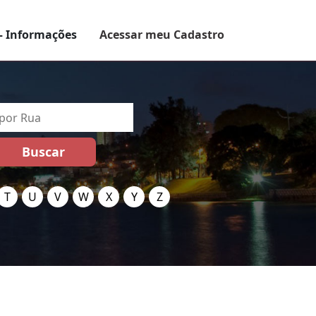
– Informações
Acessar meu Cadastro
T
U
V
W
X
Y
Z