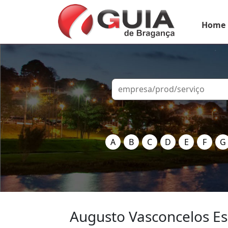
Home
A
B
C
D
E
F
G
Augusto Vasconcelos Es