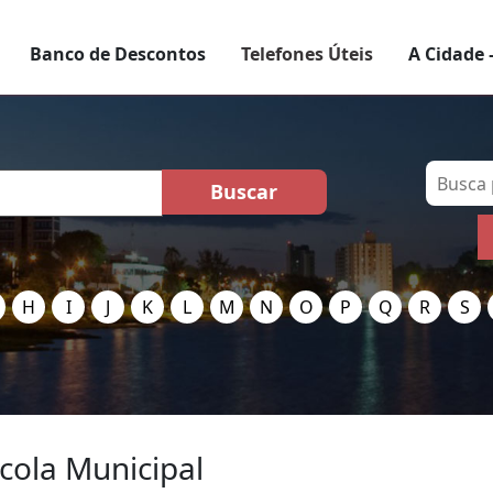
Banco de Descontos
Telefones Úteis
A Cidade 
H
I
J
K
L
M
N
O
P
Q
R
S
cola Municipal