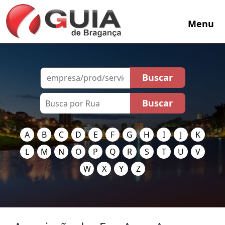
Menu
A
B
C
D
E
F
G
H
I
J
K
L
M
N
O
P
Q
R
S
T
U
V
W
X
Y
Z