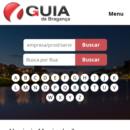
Menu
A
B
C
D
E
F
G
H
I
J
K
L
M
N
O
P
Q
R
S
T
U
V
W
X
Y
Z